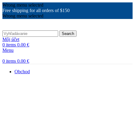
Wrong menu selected
Free shipping for all orders of $150
Wrong menu selected
Search
Môj účet
0
items
0.00
€
Menu
0
items
0.00
€
Obchod