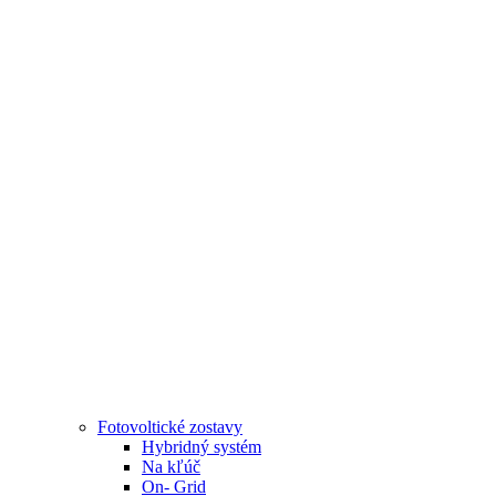
Fotovoltické zostavy
Hybridný systém
Na kľúč
On- Grid