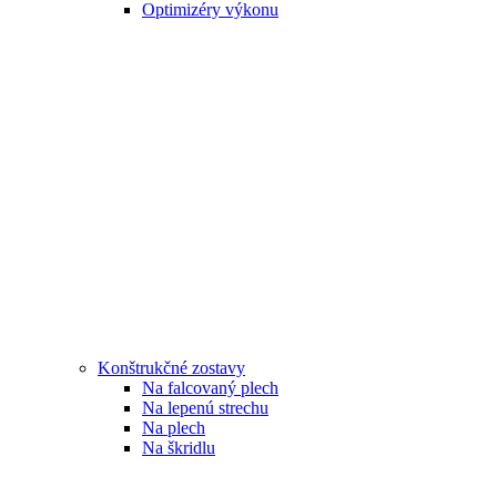
Optimizéry výkonu
Konštrukčné zostavy
Na falcovaný plech
Na lepenú strechu
Na plech
Na škridlu