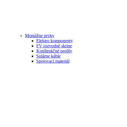
Montážne prvky
Elektro komponenty
FV rozvodné skrine
Konštrukčné profily
Solárne káble
Spojovací materiál