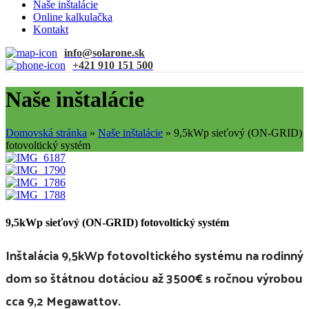
Naše inštalácie
Online kalkulačka
Kontakt
info@solarone.sk
+421 910 151 500
Naše inštalácie
Domovská stránka
»
Naše inštalácie
»
9,5kWp sieťový (ON-GRID)
fotovoltický systém
9,5kWp sieťový (ON-GRID) fotovoltický systém
Inštalácia 9,5kWp fotovoltického systému na rodinný
dom so štátnou dotáciou až 3500€ s ročnou výrobou
cca 9,2 Megawattov.