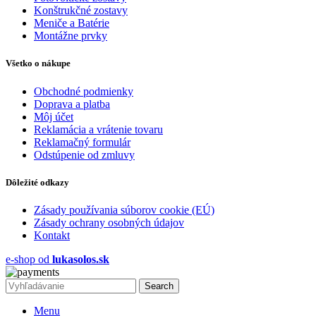
Konštrukčné zostavy
Meniče a Batérie
Montážne prvky
Všetko o nákupe
Obchodné podmienky
Doprava a platba
Môj účet
Reklamácia a vrátenie tovaru
Reklamačný formulár
Odstúpenie od zmluvy
Dôležité odkazy
Zásady používania súborov cookie (EÚ)
Zásady ochrany osobných údajov
Kontakt
e-shop od
lukasolos.sk
Search
Menu