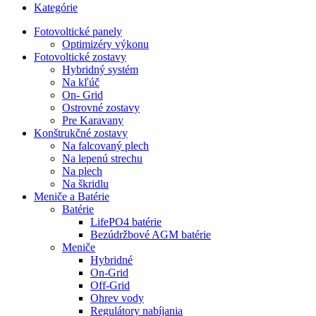
Kategórie
Fotovoltické panely
Optimizéry výkonu
Fotovoltické zostavy
Hybridný systém
Na kľúč
On- Grid
Ostrovné zostavy
Pre Karavany
Konštrukčné zostavy
Na falcovaný plech
Na lepenú strechu
Na plech
Na škridlu
Meniče a Batérie
Batérie
LifePO4 batérie
Bezúdržbové AGM batérie
Meniče
Hybridné
On-Grid
Off-Grid
Ohrev vody
Regulátory nabíjania