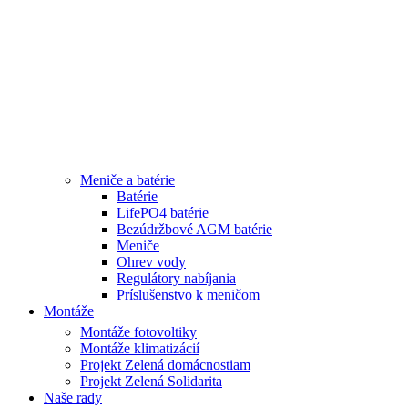
Meniče a batérie
Batérie
LifePO4 batérie
Bezúdržbové AGM batérie
Meniče
Ohrev vody
Regulátory nabíjania
Príslušenstvo k meničom
Montáže
Montáže fotovoltiky
Montáže klimatizácií
Projekt Zelená domácnostiam
Projekt Zelená Solidarita
Naše rady