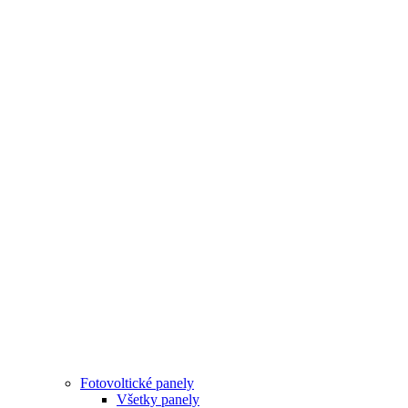
Fotovoltické panely
Všetky panely