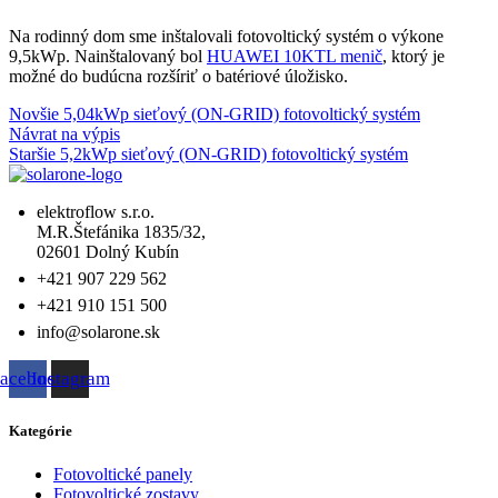
Na rodinný dom sme inštalovali fotovoltický systém o výkone
9,5kWp. Nainštalovaný bol
HUAWEI 10KTL menič
, ktorý je
možné do budúcna rozšíriť o batériové úložisko.
Novšie
5,04kWp sieťový (ON-GRID) fotovoltický systém
Návrat na výpis
Staršie
5,2kWp sieťový (ON-GRID) fotovoltický systém
elektroflow s.r.o.
M.R.Štefánika 1835/32,
02601 Dolný Kubín
+421 907 229 562
+421 910 151 500
info@solarone.sk
acebook
Instagram
Kategórie
Fotovoltické panely
Fotovoltické zostavy