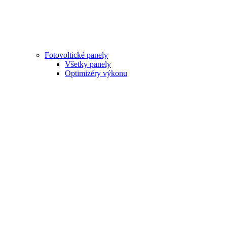
Fotovoltické panely
Všetky panely
Optimizéry výkonu