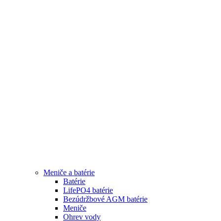
Meniče a batérie
Batérie
LifePO4 batérie
Bezúdržbové AGM batérie
Meniče
Ohrev vody