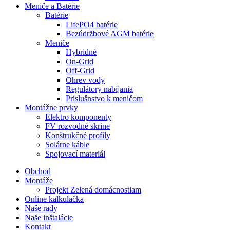
Meniče a Batérie
Batérie
LifePO4 batérie
Bezúdržbové AGM batérie
Meniče
Hybridné
On-Grid
Off-Grid
Ohrev vody
Regulátory nabíjania
Príslušnstvo k meničom
Montážne prvky
Elektro komponenty
FV rozvodné skrine
Konštrukčné profily
Solárne káble
Spojovací materiál
Obchod
Montáže
Projekt Zelená domácnostiam
Online kalkulačka
Naše rady
Naše inštalácie
Kontakt