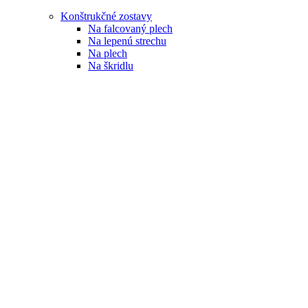
Konštrukčné zostavy
Na falcovaný plech
Na lepenú strechu
Na plech
Na škridlu