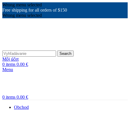
Wrong menu selected
Free shipping for all orders of $150
Wrong menu selected
Search
Môj účet
0
items
0.00
€
Menu
0
items
0.00
€
Obchod