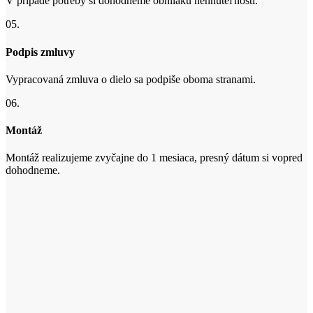
V prípade potreby si dohodneme obhliaku nehnuteľnosti.
05.
Podpis zmluvy
Vypracovaná zmluva o dielo sa podpiše oboma stranami.
06.
Montáž
Montáž realizujeme zvyčajne do 1 mesiaca, presný dátum si vopred
dohodneme.