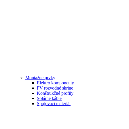
Montážne prvky
Elektro komponenty
FV rozvodné skrine
Konštrukčné profily
Solárne káble
Spojovací materiál