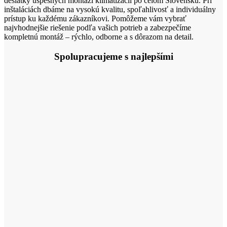
desiatky úspešných montáží klimatizácií po celom Slovensku. Pri
inštaláciách dbáme na vysokú kvalitu, spoľahlivosť a individuálny
prístup ku každému zákazníkovi. Pomôžeme vám vybrať
najvhodnejšie riešenie podľa vašich potrieb a zabezpečíme
kompletnú montáž – rýchlo, odborne a s dôrazom na detail.
Spolupracujeme s najlepšími