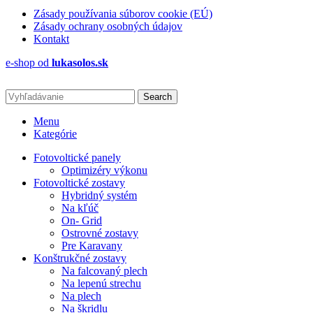
Zásady používania súborov cookie (EÚ)
Zásady ochrany osobných údajov
Kontakt
e-shop od
lukasolos.sk
Search
Menu
Kategórie
Fotovoltické panely
Optimizéry výkonu
Fotovoltické zostavy
Hybridný systém
Na kľúč
On- Grid
Ostrovné zostavy
Pre Karavany
Konštrukčné zostavy
Na falcovaný plech
Na lepenú strechu
Na plech
Na škridlu