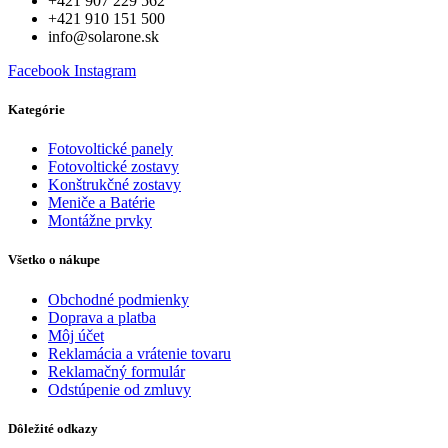
+421 907 229 562
+421 910 151 500
info@solarone.sk
Facebook
Instagram
Kategórie
Fotovoltické panely
Fotovoltické zostavy
Konštrukčné zostavy
Meniče a Batérie
Montážne prvky
Všetko o nákupe
Obchodné podmienky
Doprava a platba
Môj účet
Reklamácia a vrátenie tovaru
Reklamačný formulár
Odstúpenie od zmluvy
Dôležité odkazy