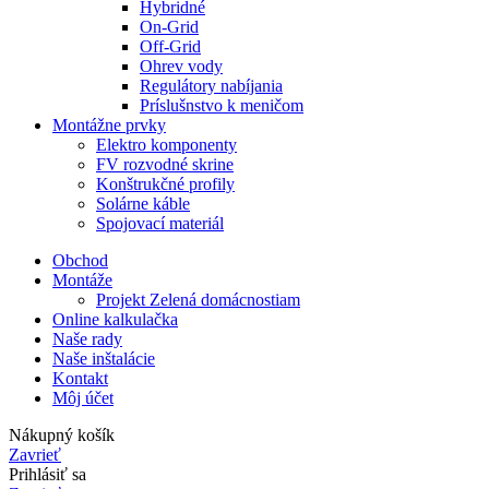
Hybridné
On-Grid
Off-Grid
Ohrev vody
Regulátory nabíjania
Príslušnstvo k meničom
Montážne prvky
Elektro komponenty
FV rozvodné skrine
Konštrukčné profily
Solárne káble
Spojovací materiál
Obchod
Montáže
Projekt Zelená domácnostiam
Online kalkulačka
Naše rady
Naše inštalácie
Kontakt
Môj účet
Nákupný košík
Zavrieť
Prihlásiť sa