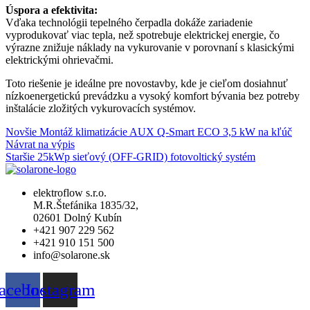
Úspora a efektivita:
Vďaka technológii tepelného čerpadla dokáže zariadenie
vyprodukovať viac tepla, než spotrebuje elektrickej energie, čo
výrazne znižuje náklady na vykurovanie v porovnaní s klasickými
elektrickými ohrievačmi.
Toto riešenie je ideálne pre novostavby, kde je cieľom dosiahnuť
nízkoenergetickú prevádzku a vysoký komfort bývania bez potreby
inštalácie zložitých vykurovacích systémov.
Novšie
Montáž klimatizácie AUX Q-Smart ECO 3,5 kW na kľúč
Návrat na výpis
Staršie
25kWp sieťový (OFF-GRID) fotovoltický systém
elektroflow s.r.o.
M.R.Štefánika 1835/32,
02601 Dolný Kubín
+421 907 229 562
+421 910 151 500
info@solarone.sk
acebook
Instagram