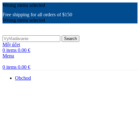
Wrong menu selected
Free shipping for all orders of $150
Wrong menu selected
Search
Môj účet
0
items
0.00
€
Menu
0
items
0.00
€
Obchod