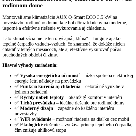
rodinnom dome
Montovali sme klimatizáciu AUX Q-Smart ECO 3,5 kW na
novostavbu rodinného domu, kde bol dôraz kladený na moderné,
úsporné a efektívne riešenie vykurovania aj chladenia.
Táto klimatizácia nie je len obyčajná „klíma“ – funguje aj ako
tepelné čerpadlo vzduch–vzduch, čo znamená, že dokáže nielen
chladiť v letných mesiacoch, ale aj efektívne vykurovať počas
prechodných období či zimy.
Hlavné výhody zariadenia:
✅
Vysoká energetická účinnosť
– nízka spotreba elektrickej
energie šetrí náklady na prevádzku
✅
Funkcia kúrenia aj chladenia
– celoročné využitie v
jednom zariadení
✅
Rýchly nábeh teploty
– okamžitý komfort v interiéri
✅
Tichá prevádzka
– ideálne riešenie pre rodinné domy
✅
Moderný dizajn
– zapadne do každého interiéru
novostavby
✅
WiFi ovládanie
– možnosť riadenia na diaľku cez mobil
✅
Ekologické riešenie
– využíva princíp tepelného čerpadla,
čím znižuje uhlíkovú stopu