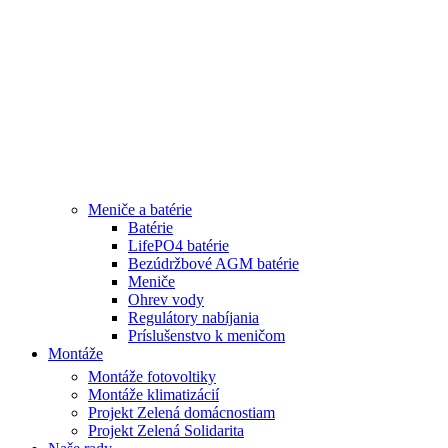
Meniče a batérie
Batérie
LifePO4 batérie
Bezúdržbové AGM batérie
Meniče
Ohrev vody
Regulátory nabíjania
Príslušenstvo k meničom
Montáže
Montáže fotovoltiky
Montáže klimatizácií
Projekt Zelená domácnostiam
Projekt Zelená Solidarita