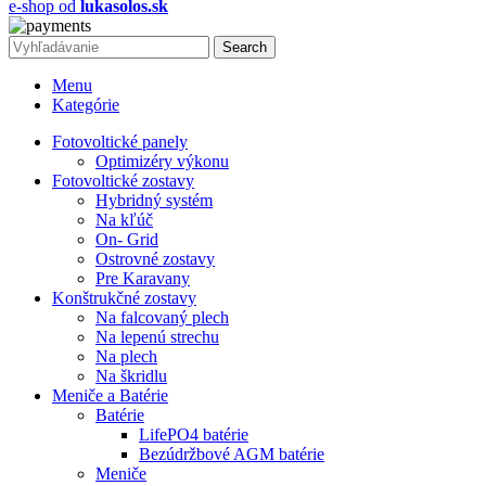
e-shop od
lukasolos.sk
Search
Menu
Kategórie
Fotovoltické panely
Optimizéry výkonu
Fotovoltické zostavy
Hybridný systém
Na kľúč
On- Grid
Ostrovné zostavy
Pre Karavany
Konštrukčné zostavy
Na falcovaný plech
Na lepenú strechu
Na plech
Na škridlu
Meniče a Batérie
Batérie
LifePO4 batérie
Bezúdržbové AGM batérie
Meniče