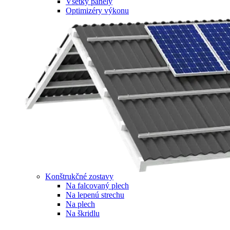
Všetky panely
Optimizéry výkonu
Konštrukčné zostavy
Na falcovaný plech
Na lepenú strechu
Na plech
Na škridlu