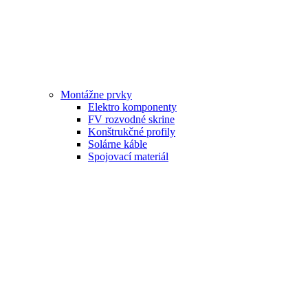
Montážne prvky
Elektro komponenty
FV rozvodné skrine
Konštrukčné profily
Solárne káble
Spojovací materiál