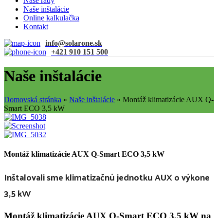
Naše rady
Naše inštalácie
Online kalkulačka
Kontakt
info@solarone.sk
+421 910 151 500
Naše inštalácie
Domovská stránka
»
Naše inštalácie
»
Montáž klimatizácie AUX Q-
Smart ECO 3,5 kW
Montáž klimatizácie AUX Q-Smart ECO 3,5 kW
Inštalovali sme klimatizačnú jednotku AUX o výkone
3,5 kW
Montáž klimatizácie AUX Q-Smart ECO 3,5 kW na