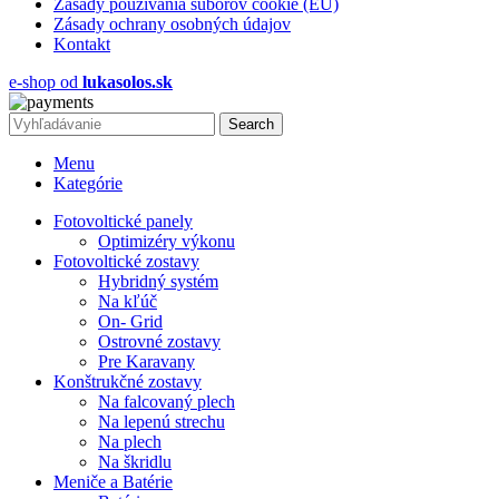
Zásady používania súborov cookie (EÚ)
Zásady ochrany osobných údajov
Kontakt
e-shop od
lukasolos.sk
Search
Menu
Kategórie
Fotovoltické panely
Optimizéry výkonu
Fotovoltické zostavy
Hybridný systém
Na kľúč
On- Grid
Ostrovné zostavy
Pre Karavany
Konštrukčné zostavy
Na falcovaný plech
Na lepenú strechu
Na plech
Na škridlu
Meniče a Batérie