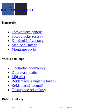
acebook
Instagram
Kategórie
Fotovoltické panely
Fotovoltické zostavy
Konštrukčné zostavy
Meniče a Batérie
Montážne prvky
Všetko o nákupe
Obchodné podmienky
Doprava a platba
Môj účet
Reklamácia a vrátenie tovaru
Reklamačný formulár
Odstúpenie od zmluvy
Dôležité odkazy