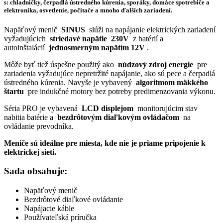
s: chladničky, čerpadlá ústredného kúrenia, sporáky, domáce spotrebiče a
elektronika, osvetlenie, počítače a mnoho ďalších zariadení.
Napäťový menič
SINUS
slúži na napájanie elektrických zariadení
vyžadujúcich
striedavé napätie
230V
z batérií a
autoinštalácií
jednosmerným napätím 12V
.
Môže byť tiež úspešne použitý ako
núdzový zdroj energie
pre
zariadenia vyžadujúce nepretržité napájanie, ako sú pece a čerpadlá
ústredného kúrenia. Navyše je vybavený
algoritmom mäkkého
štartu
pre indukčné motory bez potreby predimenzovania výkonu.
Séria PRO je vybavená
LCD displejom
monitorujúcim stav
nabitia batérie a
bezdrôtovým diaľkovým ovládačom
na
ovládanie prevodníka.
Meniče sú ideálne pre miesta, kde nie je priame pripojenie k
elektrickej sieti.
Sada obsahuje:
Napäťový menič
Bezdrôtové diaľkové ovládanie
Napájacie káble
Používateľská príručka