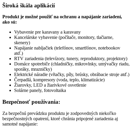
Široká škála aplikácií
Produkt je možné použiť na ochranu a napájanie zariadení,
ako sú:
Vybavenie pre karavany a karavany
Kancelárske vybavenie (počítače, monitory, tlačiarne,
skenery)
Napájanie nabíjačiek (telefónov, smartfónov, notebookov
atď.)
RTV zariadenia (televízory, tunery, reproduktory, projektory)
Domáce spotrebiče (chladničky, mikrovlnky, umývačky riadu,
sporáky, mrazničky)
Elektrické náradie (vŕtačky, píly, brúsky, obrábacie stroje atď.)
Čerpadlá, kompresory (voda, teplo, klimatizácie)
Žiarovky, LED a žiarivkové osvetlenie
Solárne panely, fotovoltaika
Bezpečnosť používania:
Za bezpečnú prevádzku produktu je zodpovedných niekoľko
bezpečnostných opatrení, ktoré chránia pripojené zariadenia aj
samotné napájanie: