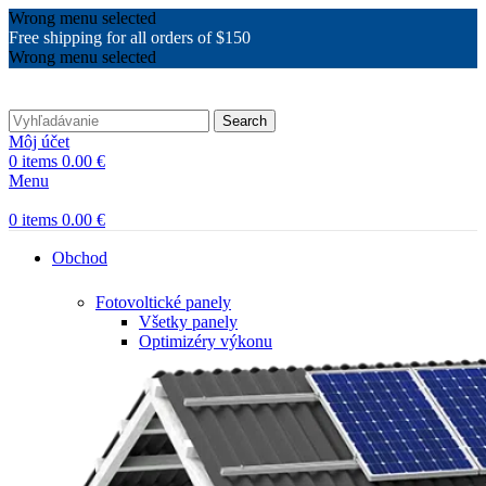
Wrong menu selected
Free shipping for all orders of $150
Wrong menu selected
Search
Môj účet
0
items
0.00
€
Menu
0
items
0.00
€
Obchod
Fotovoltické panely
Všetky panely
Optimizéry výkonu