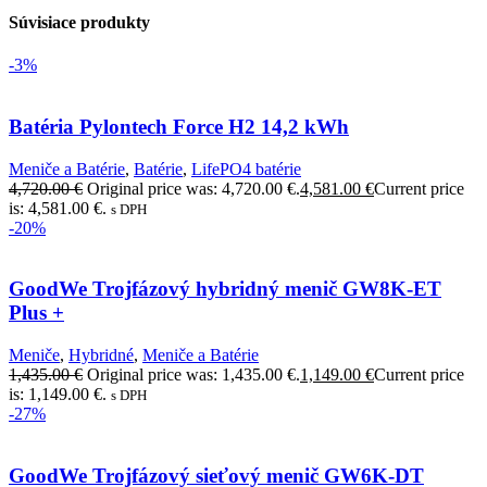
Súvisiace produkty
-3%
Batéria Pylontech Force H2 14,2 kWh
Meniče a Batérie
,
Batérie
,
LifePO4 batérie
4,720.00
€
Original price was: 4,720.00 €.
4,581.00
€
Current price
is: 4,581.00 €.
s DPH
-20%
GoodWe Trojfázový hybridný menič GW8K-ET
Plus +
Meniče
,
Hybridné
,
Meniče a Batérie
1,435.00
€
Original price was: 1,435.00 €.
1,149.00
€
Current price
is: 1,149.00 €.
s DPH
-27%
GoodWe Trojfázový sieťový menič GW6K-DT