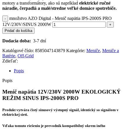
motory a transformátory, ako sú napríklad
elektrické ručné
náradie, čerpadlá a malé/stredne veľké domáce spotrebiče.
množstvo AZO Digital - Menič napätia IPS-2000S PRO
12V/230V/SINUS 2000W
Pridať do košíka
Dodacia doba:
3-7 dní
Katalógové číslo:
8585047143879
Kategórie:
Meniče
,
Meniče a
Batérie
,
Off-Grid
Zdieľať:
Popis
Popis
Menič napätia 12V/230V 2000W EKOLOGICKÝ
REŽIM SINUS IPS-2000S PRO
Produkt vytvára čistý sínusový výstupný signál, identický so signálom v
elektrickej sieti.
Vďaka tomuto riešeniu je prevodník kompatibilný okrem iného