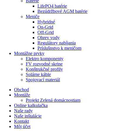
Batérie
LifePO4 batérie
Bezúdržbové AGM batérie
Meniče
Hybridné
On-Grid
Off-Grid
Ohrev vody
Regulátory nabíjania
Príslušnstvo k meničom
Montážne prvky
Elektro komponenty
FV rozvodné skrine
Konštrukčné profily
Solárne káble
Spojovací materiál
Obchod
Montáže
Projekt Zelená domácnostiam
Online kalkulačka
Naše rady
Naše inštalácie
Kontakt
Môj účet