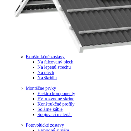
Konštrukčné zostavy
Na falcovaný plech
Na lepenú strechu
Na plech
Na škridlu
Montážne prvky
Elektro komponenty
FV rozvodné skrine
Konštrukčné profily
Solárne káble
Spojovací materiál
Fotovoltické zostavy
Hybridný systém