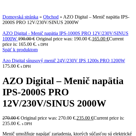
Domovská stránka
»
Obchod
»
AZO Digital – Menič napätia IPS-
2000S PRO 12V/230V/SINUS 2000W
AZO Digital - Menič napätia IPS-1000S PRO 12V/230V/SINUS
1000W
190.00
€
Original price was: 190.00 €.
165.00
€
Current
price is: 165.00 €.
s DPH
Späť k produktom
Azo Digital sínusový menič 24V/230V IPS 1200s PRO 1200W
175.00
€
s DPH
AZO Digital – Menič napätia
IPS-2000S PRO
12V/230V/SINUS 2000W
270.00
€
Original price was: 270.00 €.
235.00
€
Current price is:
235.00 €.
s DPH
Menič umožňuje napájať zariadenia, ktorých súčasťou sú elektrické