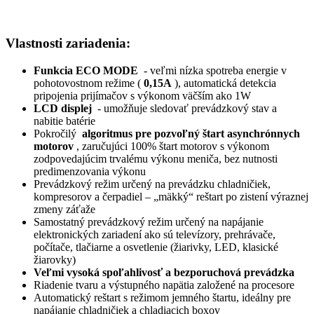
Vlastnosti zariadenia:
Funkcia ECO MODE
- veľmi nízka spotreba energie v
pohotovostnom režime (
0,15A
), automatická detekcia
pripojenia prijímačov s výkonom väčším ako 1W
LCD displej
- umožňuje sledovať prevádzkový stav a
nabitie batérie
Pokročilý
algoritmus pre pozvoľný štart asynchrónnych
motorov
, zaručujúci 100% štart motorov s výkonom
zodpovedajúcim trvalému výkonu meniča, bez nutnosti
predimenzovania výkonu
Prevádzkový režim určený na prevádzku chladničiek,
kompresorov a čerpadiel – „mäkký“ reštart po zistení výraznej
zmeny záťaže
Samostatný prevádzkový režim určený na napájanie
elektronických zariadení ako sú televízory, prehrávače,
počítače, tlačiarne a osvetlenie (žiarivky, LED, klasické
žiarovky)
Veľmi vysoká spoľahlivosť a bezporuchová prevádzka
Riadenie tvaru a výstupného napätia založené na procesore
Automatický reštart s režimom jemného štartu, ideálny pre
napájanie chladničiek a chladiacich boxov