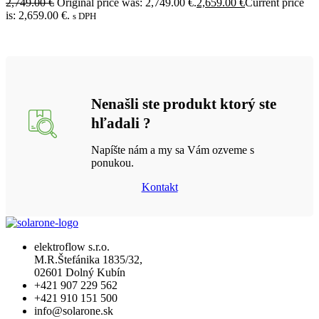
2,749.00
€
Original price was: 2,749.00 €.
2,659.00
€
Current price
is: 2,659.00 €.
s DPH
Nenašli ste produkt ktorý ste
hľadali ?
Napíšte nám a my sa Vám ozveme s
ponukou.
Kontakt
elektroflow s.r.o.
M.R.Štefánika 1835/32,
02601 Dolný Kubín
+421 907 229 562
+421 910 151 500
info@solarone.sk