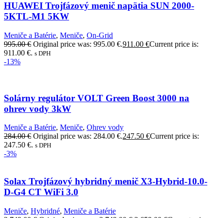
HUAWEI Trojfázový menič napätia SUN 2000-
5KTL-M1 5KW
Meniče a Batérie
,
Meniče
,
On-Grid
995.00
€
Original price was: 995.00 €.
911.00
€
Current price is:
911.00 €.
s DPH
-13%
Solárny regulátor VOLT Green Boost 3000 na
ohrev vody 3kW
Meniče a Batérie
,
Meniče
,
Ohrev vody
284.00
€
Original price was: 284.00 €.
247.50
€
Current price is:
247.50 €.
s DPH
-3%
Solax Trojfázový hybridný menič X3-Hybrid-10.0-
D-G4 CT WiFi 3.0
Meniče
,
Hybridné
,
Meniče a Batérie