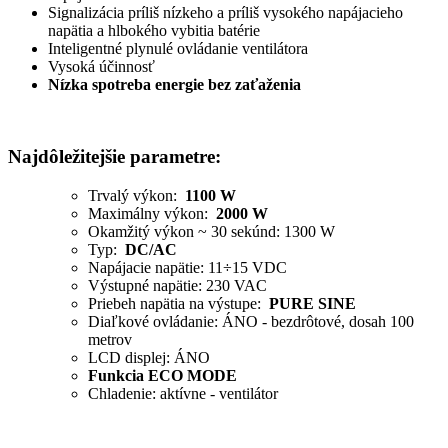
Signalizácia príliš nízkeho a príliš vysokého napájacieho
napätia a hlbokého vybitia batérie
Inteligentné plynulé ovládanie ventilátora
Vysoká účinnosť
Nízka spotreba energie bez zaťaženia
Najdôležitejšie parametre:
Trvalý výkon:
1100 W
Maximálny výkon:
2000 W
Okamžitý výkon ~ 30 sekúnd: 1300 W
Typ:
DC/AC
Napájacie napätie: 11÷15 VDC
Výstupné napätie: 230 VAC
Priebeh napätia na výstupe:
PURE SINE
Diaľkové ovládanie: ÁNO - bezdrôtové, dosah 100
metrov
LCD displej: ÁNO
Funkcia ECO MODE
Chladenie: aktívne - ventilátor