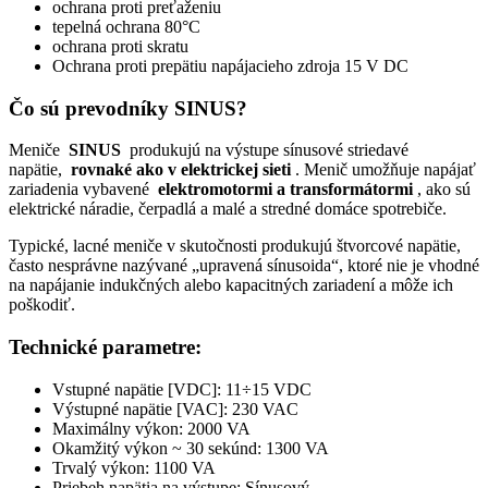
ochrana proti preťaženiu
tepelná ochrana 80°C
ochrana proti skratu
Ochrana proti prepätiu napájacieho zdroja 15 V DC
Čo sú prevodníky SINUS?
Meniče
SINUS
produkujú na výstupe sínusové striedavé
napätie,
rovnaké ako v elektrickej sieti
. Menič umožňuje napájať
zariadenia vybavené
elektromotormi a transformátormi
, ako sú
elektrické náradie, čerpadlá a malé a stredné domáce spotrebiče.
Typické, lacné meniče v skutočnosti produkujú štvorcové napätie,
často nesprávne nazývané „upravená sínusoida“, ktoré nie je vhodné
na napájanie indukčných alebo kapacitných zariadení a môže ich
poškodiť.
Technické parametre:
Vstupné napätie [VDC]: 11÷15 VDC
Výstupné napätie [VAC]: 230 VAC
Maximálny výkon: 2000 VA
Okamžitý výkon ~ 30 sekúnd: 1300 VA
Trvalý výkon: 1100 VA
Priebeh napätia na výstupe: Sínusový