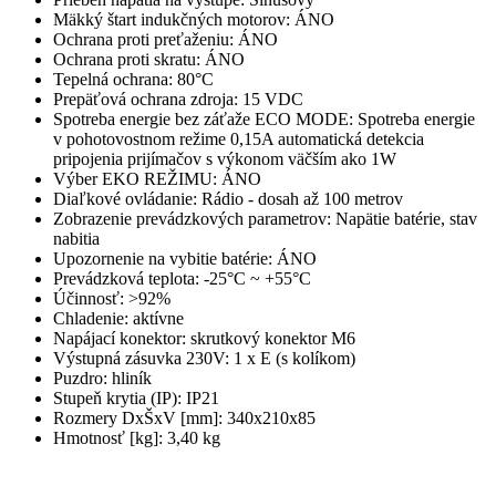
Mäkký štart indukčných motorov: ÁNO
Ochrana proti preťaženiu: ÁNO
Ochrana proti skratu: ÁNO
Tepelná ochrana: 80°C
Prepäťová ochrana zdroja: 15 VDC
Spotreba energie bez záťaže ECO MODE: Spotreba energie
v pohotovostnom režime 0,15A automatická detekcia
pripojenia prijímačov s výkonom väčším ako 1W
Výber EKO REŽIMU: ÁNO
Diaľkové ovládanie: Rádio - dosah až 100 metrov
Zobrazenie prevádzkových parametrov: Napätie batérie, stav
nabitia
Upozornenie na vybitie batérie: ÁNO
Prevádzková teplota: -25°C ~ +55°C
Účinnosť: >92%
Chladenie: aktívne
Napájací konektor: skrutkový konektor M6
Výstupná zásuvka 230V: 1 x E (s kolíkom)
Puzdro: hliník
Stupeň krytia (IP): IP21
Rozmery DxŠxV [mm]: 340x210x85
Hmotnosť [kg]: 3,40 kg