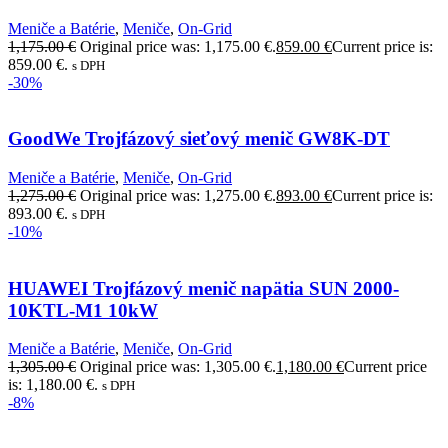
Meniče a Batérie
,
Meniče
,
On-Grid
1,175.00
€
Original price was: 1,175.00 €.
859.00
€
Current price is:
859.00 €.
s DPH
-30%
GoodWe Trojfázový sieťový menič GW8K-DT
Meniče a Batérie
,
Meniče
,
On-Grid
1,275.00
€
Original price was: 1,275.00 €.
893.00
€
Current price is:
893.00 €.
s DPH
-10%
HUAWEI Trojfázový menič napätia SUN 2000-
10KTL-M1 10kW
Meniče a Batérie
,
Meniče
,
On-Grid
1,305.00
€
Original price was: 1,305.00 €.
1,180.00
€
Current price
is: 1,180.00 €.
s DPH
-8%