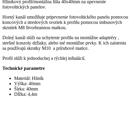
Hliníkový profil/montážna lišta 40x40mm na upevnenie
fotovoltických panelov.
Horný kanál umožňuje pripevnenie fotovoltického panelu pomocou
koncových a stredových svoriek k profilu pomocou imbusových
skrutiek M8 štvorhrannou matkou.
Dolný kanál slúži na uchytenie profilu na montážne adaptréry ,
strešné konzoly držiaky, alebo iné montážne prvky. K ich zaisteniu
sa používajú skrutky M10 a prírubové matice.
Profil slúži k jednoduchej a rýchlej inštalácií.
Technické parametre
Materiál: Hliník
Výška: 40mm
Šírka: 40mm
Dĺžka: 4,4m