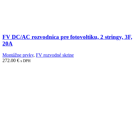
FV DC/AC rozvodnica pre fotovoltiku, 2 stringy, 3F,
20A
Montážne prvky
,
FV rozvodné skrine
272.00
€
s DPH