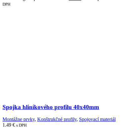
DPH
Spojka hliníkového profilu 40x40mm
Montážne prvky
,
Konštrukčné profily
,
Spojovací materiál
1.49
€
s DPH