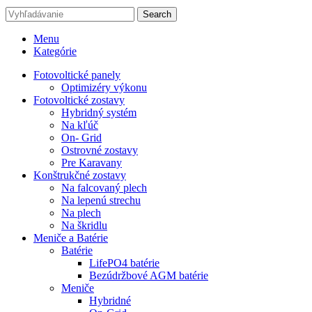
Search
Menu
Kategórie
Fotovoltické panely
Optimizéry výkonu
Fotovoltické zostavy
Hybridný systém
Na kľúč
On- Grid
Ostrovné zostavy
Pre Karavany
Konštrukčné zostavy
Na falcovaný plech
Na lepenú strechu
Na plech
Na škridlu
Meniče a Batérie
Batérie
LifePO4 batérie
Bezúdržbové AGM batérie
Meniče
Hybridné