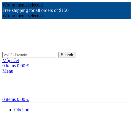
Wrong menu selected
Free shipping for all orders of $150
Wrong menu selected
Search
Môj účet
0
items
0.00
€
Menu
0
items
0.00
€
Obchod