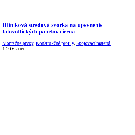
Hliníková stredová svorka na upevnenie
fotovoltických panelov čierna
Montážne prvky
,
Konštrukčné profily
,
Spojovací materiál
1.20
€
s DPH