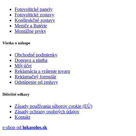
Fotovoltické panely
Fotovoltické zostavy
Konštrukčné zostavy
Meniče a Batérie
Montážne prvky
Všetko o nákupe
Obchodné podmienky
Doprava a platba
Môj účet
Reklamácia a vrátenie tovaru
Reklamačný formulár
Odstúpenie od zmluvy
Dôležité odkazy
Zásady používania súborov cookie (EÚ)
Zásady ochrany osobných údajov
Kontakt
e-shop od
lukasolos.sk