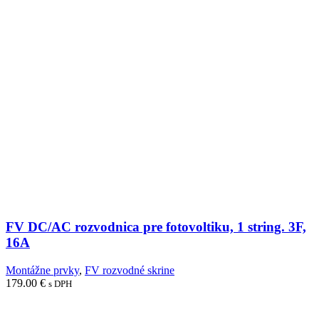
FV DC/AC rozvodnica pre fotovoltiku, 1 string. 3F,
16A
Montážne prvky
,
FV rozvodné skrine
179.00
€
s DPH