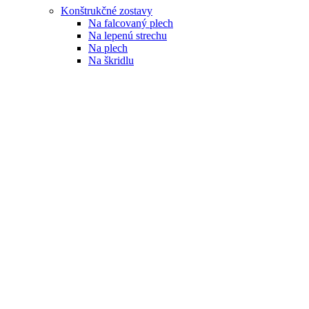
Konštrukčné zostavy
Na falcovaný plech
Na lepenú strechu
Na plech
Na škridlu