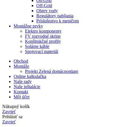
On-Grid
Off-Grid
Ohrev vody
Regulátory nabíjania
Príslušnstvo k meničom
Montážne prvky
Elektro komponenty
FV rozvodné skrine
Konštrukčné profily
Solárne káble
Spojovací materiál
Obchod
Montáže
Projekt Zelená domácnostiam
Online kalkulačka
Naše rady
Naše inštalácie
Kontakt
Môj účet
Nákupný košík
Zavrieť
Prihlásiť sa
Zavrieť