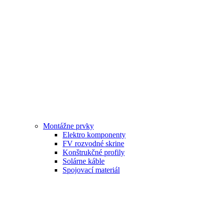
Montážne prvky
Elektro komponenty
FV rozvodné skrine
Konštrukčné profily
Solárne káble
Spojovací materiál