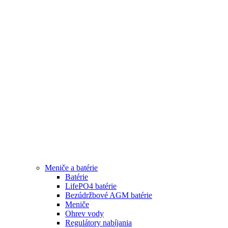
Meniče a batérie
Batérie
LifePO4 batérie
Bezúdržbové AGM batérie
Meniče
Ohrev vody
Regulátory nabíjania