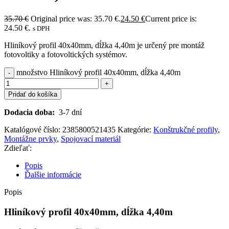
35.70
€
Original price was: 35.70 €.
24.50
€
Current price is:
24.50 €.
s DPH
Hliníkový profil 40x40mm, dĺžka 4,40m je určený pre montáž
fotovoltiky a fotovoltických systémov.
množstvo Hliníkový profil 40x40mm, dĺžka 4,40m
Pridať do košíka
Dodacia doba:
3-7 dní
Katalógové číslo:
2385800521435
Kategórie:
Konštrukčné profily
,
Montážne prvky
,
Spojovací materiál
Zdieľať:
Popis
Ďalšie informácie
Popis
Hliníkový profil 40x40mm, dĺžka 4,40m