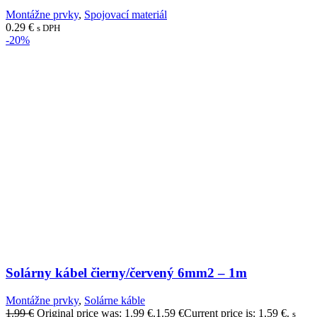
Montážne prvky
,
Spojovací materiál
0.29
€
s DPH
-20%
Solárny kábel čierny/červený 6mm2 – 1m
Montážne prvky
,
Solárne káble
1.99
€
Original price was: 1.99 €.
1.59
€
Current price is: 1.59 €.
s