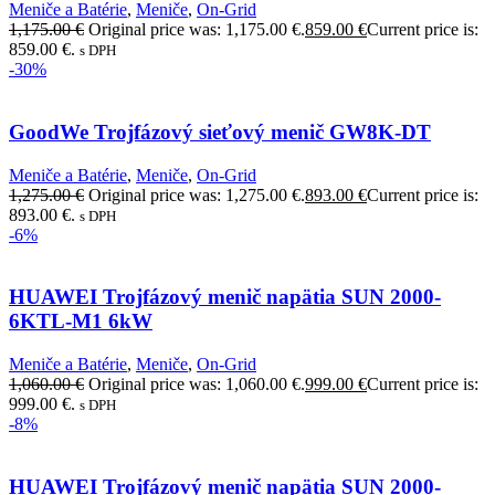
Meniče a Batérie
,
Meniče
,
On-Grid
1,175.00
€
Original price was: 1,175.00 €.
859.00
€
Current price is:
859.00 €.
s DPH
-30%
GoodWe Trojfázový sieťový menič GW8K-DT
Meniče a Batérie
,
Meniče
,
On-Grid
1,275.00
€
Original price was: 1,275.00 €.
893.00
€
Current price is:
893.00 €.
s DPH
-6%
HUAWEI Trojfázový menič napätia SUN 2000-
6KTL-M1 6kW
Meniče a Batérie
,
Meniče
,
On-Grid
1,060.00
€
Original price was: 1,060.00 €.
999.00
€
Current price is:
999.00 €.
s DPH
-8%
HUAWEI Trojfázový menič napätia SUN 2000-