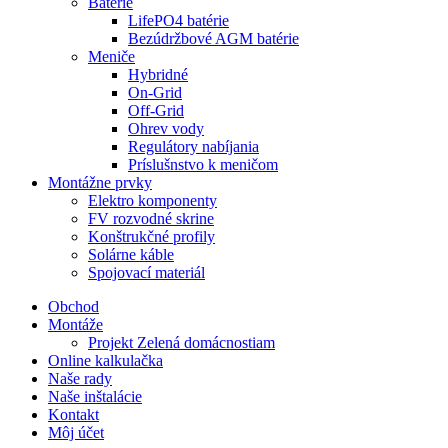
Batérie
LifePO4 batérie
Bezúdržbové AGM batérie
Meniče
Hybridné
On-Grid
Off-Grid
Ohrev vody
Regulátory nabíjania
Príslušnstvo k meničom
Montážne prvky
Elektro komponenty
FV rozvodné skrine
Konštrukčné profily
Solárne káble
Spojovací materiál
Obchod
Montáže
Projekt Zelená domácnostiam
Online kalkulačka
Naše rady
Naše inštalácie
Kontakt
Môj účet