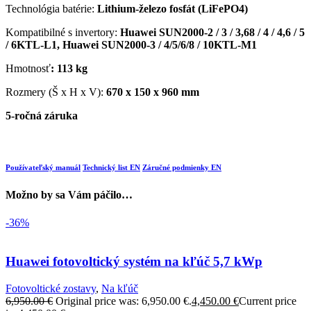
Technológia batérie:
Lithium-železo fosfát (LiFePO4)
Kompatibilné s invertory:
Huawei SUN2000-2 / 3 / 3,68 / 4 / 4,6 / 5
/ 6KTL-L1, Huawei SUN2000-3 / 4/5/6/8 / 10KTL-M1
Hmotnosť
: 113 kg
Rozmery (Š x H x V):
670 x 150 x 960 mm
5-ročná záruka
Používateľský manuál
Technický list EN
Záručné podmienky EN
Možno by sa Vám páčilo…
-36%
Huawei fotovoltický systém na kľúč 5,7 kWp
Fotovoltické zostavy
,
Na kľúč
6,950.00
€
Original price was: 6,950.00 €.
4,450.00
€
Current price