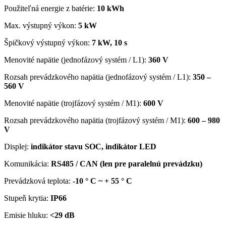
Použiteľná energie z batérie:
10 kWh
Max. výstupný výkon:
5 kW
Špičkový výstupný výkon:
7 kW, 10 s
Menovité napätie (jednofázový systém / L1):
360 V
Rozsah prevádzkového napätia (jednofázový systém / L1):
350 –
560 V
Menovité napätie (trojfázový systém / M1):
600 V
Rozsah prevádzkového napätia (trojfázový systém / M1):
600 – 980
V
Displej:
indikátor stavu SOC, indikátor LED
Komunikácia:
RS485 / CAN (len pre paralelnú prevádzku)
Prevádzková teplota:
-10 ° C ~ + 55 ° C
Stupeň krytia:
IP66
Emisie hluku:
<29 dB