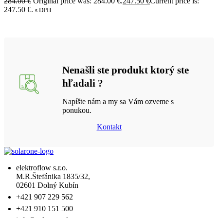
284.00
€
Original price was: 284.00 €.
247.50
€
Current price is:
247.50 €.
s DPH
Nenašli ste produkt ktorý ste
hľadali ?
Napíšte nám a my sa Vám ozveme s
ponukou.
Kontakt
elektroflow s.r.o.
M.R.Štefánika 1835/32,
02601 Dolný Kubín
+421 907 229 562
+421 910 151 500