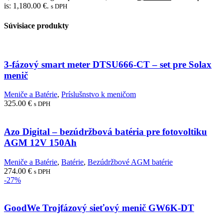
is: 1,180.00 €.
s DPH
Súvisiace produkty
3-fázový smart meter DTSU666-CT – set pre Solax
menič
Meniče a Batérie
,
Príslušnstvo k meničom
325.00
€
s DPH
Azo Digital – bezúdržbová batéria pre fotovoltiku
AGM 12V 150Ah
Meniče a Batérie
,
Batérie
,
Bezúdržbové AGM batérie
274.00
€
s DPH
-27%
GoodWe Trojfázový sieťový menič GW6K-DT