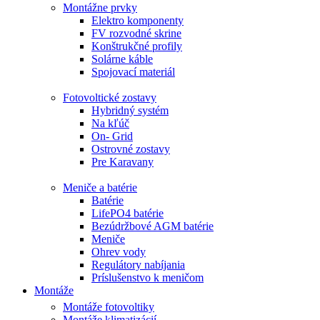
Montážne prvky
Elektro komponenty
FV rozvodné skrine
Konštrukčné profily
Solárne káble
Spojovací materiál
Fotovoltické zostavy
Hybridný systém
Na kľúč
On- Grid
Ostrovné zostavy
Pre Karavany
Meniče a batérie
Batérie
LifePO4 batérie
Bezúdržbové AGM batérie
Meniče
Ohrev vody
Regulátory nabíjania
Príslušenstvo k meničom
Montáže
Montáže fotovoltiky
Montáže klimatizácií