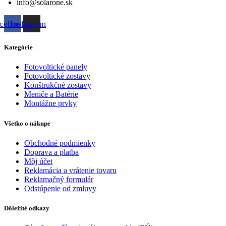
info@solarone.sk
cebook
Instagram
Kategórie
Fotovoltické panely
Fotovoltické zostavy
Konštrukčné zostavy
Meniče a Batérie
Montážne prvky
Všetko o nákupe
Obchodné podmienky
Doprava a platba
Môj účet
Reklamácia a vrátenie tovaru
Reklamačný formulár
Odstúpenie od zmluvy
Dôležité odkazy