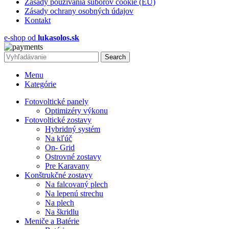
Zásady používania súborov cookie (EÚ)
Zásady ochrany osobných údajov
Kontakt
e-shop od
lukasolos.sk
Search
Menu
Kategórie
Fotovoltické panely
Optimizéry výkonu
Fotovoltické zostavy
Hybridný systém
Na kľúč
On- Grid
Ostrovné zostavy
Pre Karavany
Konštrukčné zostavy
Na falcovaný plech
Na lepenú strechu
Na plech
Na škridlu
Meniče a Batérie