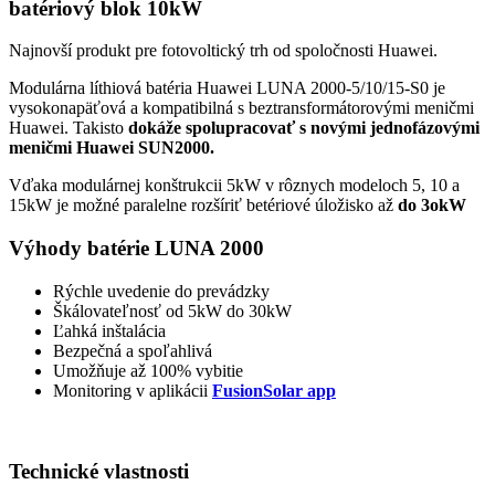
batériový blok 10kW
Najnovší produkt pre fotovoltický trh od spoločnosti Huawei.
Modulárna líthiová batéria Huawei LUNA 2000-5/10/15-S0 je
vysokonapäťová a kompatibilná s beztransformátorovými meničmi
Huawei. Takisto
dokáže spolupracovať s novými jednofázovými
meničmi Huawei SUN2000.
Vďaka modulárnej konštrukcii 5kW v rôznych modeloch 5, 10 a
15kW je možné paralelne rozšíriť betériové úložisko až
do 3okW
Výhody batérie LUNA 2000
Rýchle uvedenie do prevádzky
Škálovateľnosť od 5kW do 30kW
Ľahká inštalácia
Bezpečná a spoľahlivá
Umožňuje až 100% vybitie
Monitoring v aplikácii
FusionSolar app
Technické vlastnosti