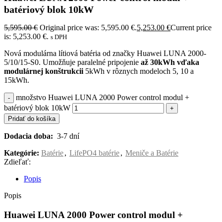
batériový blok 10kW
5,595.00
€
Original price was: 5,595.00 €.
5,253.00
€
Current price
is: 5,253.00 €.
s DPH
Nová modulárna lítiová batéria od značky Huawei LUNA 2000-
5/10/15-S0. Umožňuje paralelné pripojenie
až 30kWh
vďaka
modulárnej konštrukcii
5kWh v rôznych modeloch 5, 10 a
15kWh.
množstvo Huawei LUNA 2000 Power control modul +
batériový blok 10kW
Pridať do košíka
Dodacia doba:
3-7 dní
Kategórie:
Batérie
,
LifePO4 batérie
,
Meniče a Batérie
Zdieľať:
Popis
Popis
Huawei LUNA 2000 Power control modul +