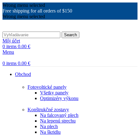
Wrong menu selected
Free shipping for all orders of $150
Wrong menu selected
Search
Môj účet
0
items
0.00
€
Menu
0
items
0.00
€
Obchod
Fotovoltické panely
Všetky panely
Optimizéry výkonu
Konštrukčné zostavy
Na falcovaný plech
Na lepenú strechu
Na plech
Na škridlu