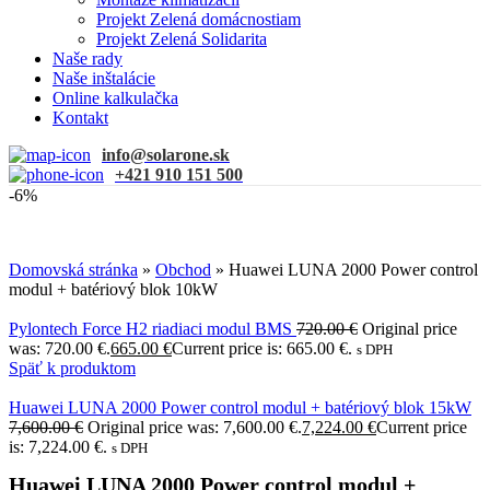
Projekt Zelená domácnostiam
Projekt Zelená Solidarita
Naše rady
Naše inštalácie
Online kalkulačka
Kontakt
info@solarone.sk
+421 910 151 500
-6%
Domovská stránka
»
Obchod
»
Huawei LUNA 2000 Power control
modul + batériový blok 10kW
Pylontech Force H2 riadiaci modul BMS
720.00
€
Original price
was: 720.00 €.
665.00
€
Current price is: 665.00 €.
s DPH
Späť k produktom
Huawei LUNA 2000 Power control modul + batériový blok 15kW
7,600.00
€
Original price was: 7,600.00 €.
7,224.00
€
Current price
is: 7,224.00 €.
s DPH
Huawei LUNA 2000 Power control modul +