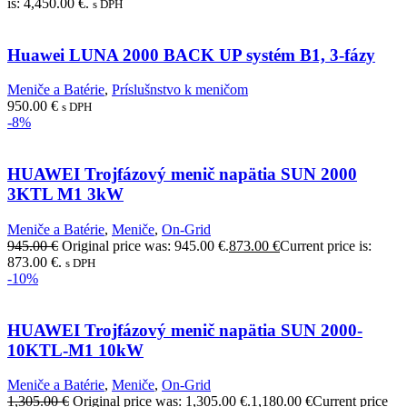
is: 4,450.00 €.
s DPH
Huawei LUNA 2000 BACK UP systém B1, 3-fázy
Meniče a Batérie
,
Príslušnstvo k meničom
950.00
€
s DPH
-8%
HUAWEI Trojfázový menič napätia SUN 2000
3KTL M1 3kW
Meniče a Batérie
,
Meniče
,
On-Grid
945.00
€
Original price was: 945.00 €.
873.00
€
Current price is:
873.00 €.
s DPH
-10%
HUAWEI Trojfázový menič napätia SUN 2000-
10KTL-M1 10kW
Meniče a Batérie
,
Meniče
,
On-Grid
1,305.00
€
Original price was: 1,305.00 €.
1,180.00
€
Current price