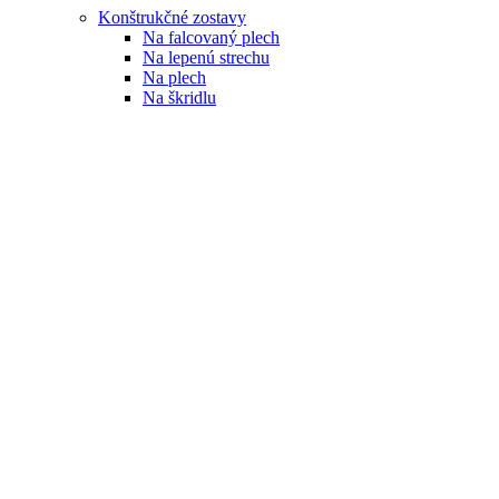
Konštrukčné zostavy
Na falcovaný plech
Na lepenú strechu
Na plech
Na škridlu