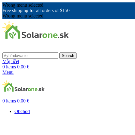
Wrong menu selected
Free shipping for all orders of $150
Wrong menu selected
Search
Môj účet
0
items
0.00
€
Menu
0
items
0.00
€
Obchod