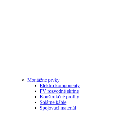
Montážne prvky
Elektro komponenty
FV rozvodné skrine
Konštrukčné profily
Solárne káble
Spojovací materiál