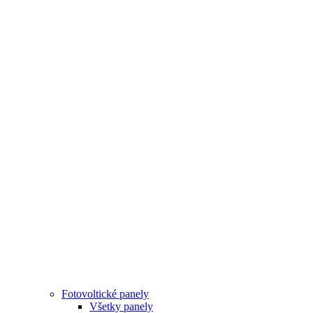
Fotovoltické panely
Všetky panely