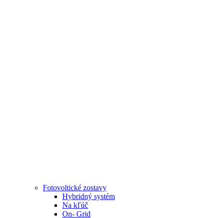
Fotovoltické zostavy
Hybridný systém
Na kľúč
On- Grid