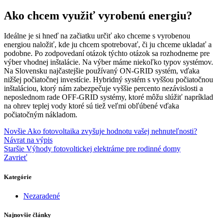
Ako chcem využiť vyrobenú energiu?
Ideálne je si hneď na začiatku určiť ako chceme s vyrobenou
energiou naložiť, kde ju chcem spotrebovať, či ju chceme ukladať a
podobne. Po zodpovedaní otázok týchto otázok sa rozhodneme pre
výber vhodnej inštalácie. Na výber máme niekoľko typov systémov.
Na Slovensku najčastejšie používaný ON-GRID systém, vďaka
nižšej počiatočnej investície. Hybridný systém s vyššou počiatočnou
inštaláciou, ktorý nám zabezpečuje vyššie percento nezávislosti a
neposlednom rade OFF-GRID systémy, ktoré môžu slúžiť napríklad
na ohrev teplej vody ktoré sú tiež veľmi obľúbené vďaka
počiatočným nákladom.
Novšie
Ako fotovoltaika zvyšuje hodnotu vašej nehnuteľnosti?
Návrat na výpis
Staršie
Výhody fotovoltickej elektrárne pre rodinné domy
Zavrieť
Kategórie
Nezaradené
Najnovšie články