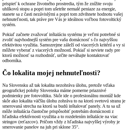
prispieť k ochrane životného prostredia, tým že znížite svoju
uhlíkovú stopu a popri tom ušetríte nemalé peniaze za energie,
stanete sa z časti nezávislými a popri tom zdvihnete hodnotu vašej
nehnuteľnosti, tak práve pre Vás je ideálnou voľbou fotovoltický
systém.
Pokiaľ začnete zvažovať inštaláciu systému je veľmi potrebné si
zvoliť najvhodnejší systém pre vašu domácnosť s čo najvyššou
efektivitou využitia. Samozrejme záleží od viacerých kritérií a vy si
môžete vyberať z viacerých možností. Pokiaľ si neviete rady pre
ktorú možnosť sa rozhodnúť, určite neváhajte kontaktovať
odborníka.
Čo lokalita mojej nehnuteľnosti?
Na Slovensku až tak lokalita nezohráva úlohu, pretože vďaka
geografickej polohy Slovenska máme pomerne priaznivé
podmienky pre fotovoltiku. Skôr ide o profesionálnu montáž kde
skôr ako lokalita väčšiu úlohu zohráva to na ktorú svetovú stranu je
smerovaná strecha na ktorú sa budú inštalovať panely. A tu sa už
môže inštalácia čiastočne prispôsobiť potrebám domácnosti z
hľadiska efektívnosti využitia a to rozdelením inštalácie na viac
stringov (reťazcov). Pričom vždy z hľadiska najvyššej výroby je
smerovanie panelov na juh pri sklone 35°.