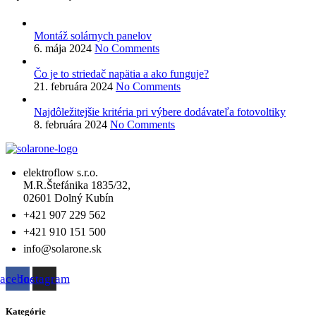
Montáž solárnych panelov
6. mája 2024
No Comments
Čo je to striedač napätia a ako funguje?
21. februára 2024
No Comments
Najdôležitejšie kritéria pri výbere dodávateľa fotovoltiky
8. februára 2024
No Comments
elektroflow s.r.o.
M.R.Štefánika 1835/32,
02601 Dolný Kubín
+421 907 229 562
+421 910 151 500
info@solarone.sk
acebook
Instagram
Kategórie