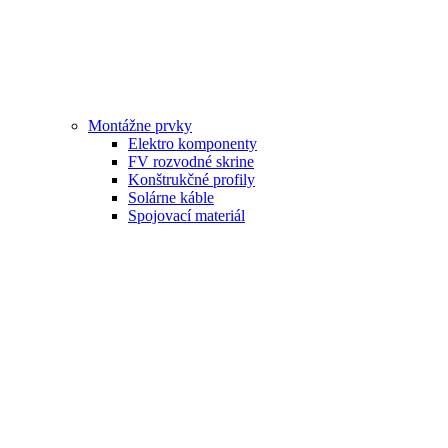
Montážne prvky
Elektro komponenty
FV rozvodné skrine
Konštrukčné profily
Solárne káble
Spojovací materiál