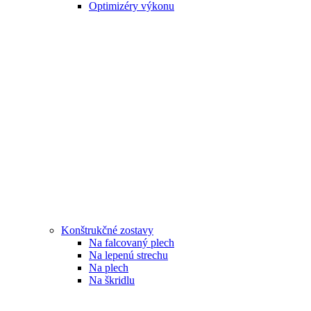
Optimizéry výkonu
Konštrukčné zostavy
Na falcovaný plech
Na lepenú strechu
Na plech
Na škridlu