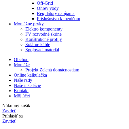
Off-Grid
Ohrev vody
Regulátory nabíjania
Príslušnstvo k meničom
Montážne prvky
Elektro komponenty
FV rozvodné skrine
Konštrukčné profily
Solárne káble
Spojovací materiál
Obchod
Montáže
Projekt Zelená domácnostiam
Online kalkulačka
Naše rady
Naše inštalácie
Kontakt
Môj účet
Nákupný košík
Zavrieť
Prihlásiť sa
Zavrieť