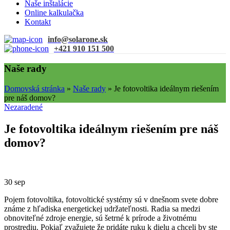
Naše inštalácie
Online kalkulačka
Kontakt
info@solarone.sk
+421 910 151 500
Naše rady
Domovská stránka
»
Naše rady
»
Je fotovoltika ideálnym riešením
pre náš domov?
Nezaradené
Je fotovoltika ideálnym riešením pre náš
domov?
30
sep
Pojem fotovoltika, fotovoltické systémy sú v dnešnom svete dobre
známe z hľadiska energetickej udržateľnosti. Radia sa medzi
obnoviteľné zdroje energie, sú šetrné k prírode a životnému
prostrediu. Pokiaľ zvažujete že pridáte ruku k dielu a chceli by ste