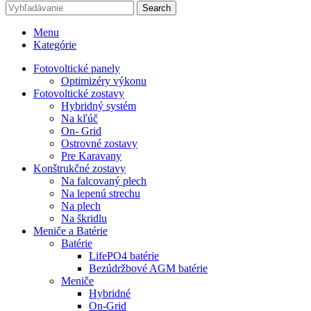
Search
Menu
Kategórie
Fotovoltické panely
Optimizéry výkonu
Fotovoltické zostavy
Hybridný systém
Na kľúč
On- Grid
Ostrovné zostavy
Pre Karavany
Konštrukčné zostavy
Na falcovaný plech
Na lepenú strechu
Na plech
Na škridlu
Meniče a Batérie
Batérie
LifePO4 batérie
Bezúdržbové AGM batérie
Meniče
Hybridné
On-Grid