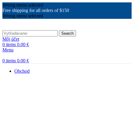
Wrong menu selected
Free shipping for all orders of $150
Wrong menu selected
Search
Môj účet
0
items
0.00
€
Menu
0
items
0.00
€
Obchod